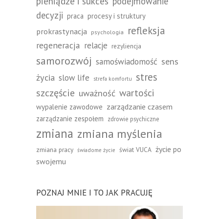
pieniądze i sukces
podejmowanie
decyzji
praca
procesy i struktury
refleksja
prokrastynacja
psychologia
regeneracja
relacje
rezyliencja
samorozwój
sens
samoświadomość
stres
życia
slow life
strefa komfortu
szczęście
wartości
uważność
zarządzanie czasem
wypalenie zawodowe
zarządzanie zespołem
zdrowie psychiczne
zmiana
zmiana myślenia
życie po
zmiana pracy
świat VUCA
świadome życie
swojemu
POZNAJ MNIE I TO JAK PRACUJĘ