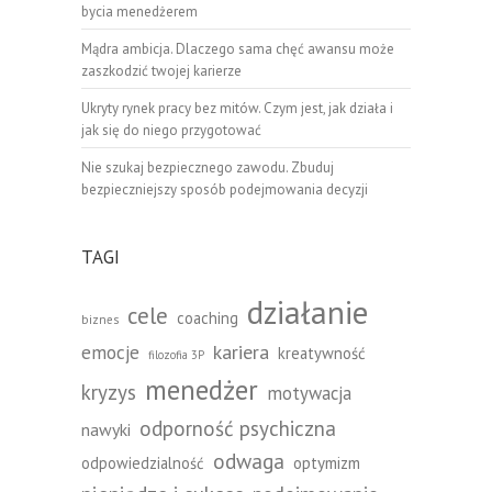
bycia menedżerem
Mądra ambicja. Dlaczego sama chęć awansu może
zaszkodzić twojej karierze
Ukryty rynek pracy bez mitów. Czym jest, jak działa i
jak się do niego przygotować
Nie szukaj bezpiecznego zawodu. Zbuduj
bezpieczniejszy sposób podejmowania decyzji
TAGI
działanie
cele
coaching
biznes
emocje
kariera
kreatywność
filozofia 3P
menedżer
kryzys
motywacja
odporność psychiczna
nawyki
odwaga
odpowiedzialność
optymizm