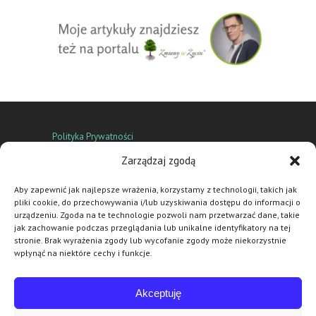
Polityka Prywatności
Zarządzaj zgodą
3 ważne wartości mojej oferty
Aby zapewnić jak najlepsze wrażenia, korzystamy z technologii, takich jak
Life coaching
,
biznes coaching
,
coaching kariery
,
pliki cookie, do przechowywania i/lub uzyskiwania dostępu do informacji o
impact coaching
,
szkolenia
i prelekcje
urządzeniu. Zgoda na te technologie pozwoli nam przetwarzać dane, takie
jak zachowanie podczas przeglądania lub unikalne identyfikatory na tej
stronie. Brak wyrażenia zgody lub wycofanie zgody może niekorzystnie
Spotkania coachingowe w takich miastach jak:
wpłynąć na niektóre cechy i funkcje.
Gdynia, Sopot, Gdańsk.
Coaching online
– wszędzie
tam, gdzie dociera internet.
Akceptuję