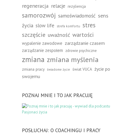
regeneracja
relacje
rezyliencja
samorozwój
sens
samoświadomość
stres
życia
slow life
strefa komfortu
szczęście
wartości
uważność
zarządzanie czasem
wypalenie zawodowe
zarządzanie zespołem
zdrowie psychiczne
zmiana
zmiana myślenia
życie po
zmiana pracy
świat VUCA
świadome życie
swojemu
POZNAJ MNIE I TO JAK PRACUJĘ
POSŁUCHAJ: O COACHINGU I PRACY