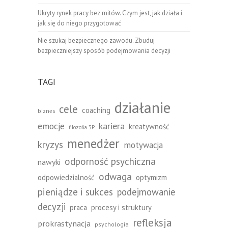
Ukryty rynek pracy bez mitów. Czym jest, jak działa i
jak się do niego przygotować
Nie szukaj bezpiecznego zawodu. Zbuduj
bezpieczniejszy sposób podejmowania decyzji
TAGI
działanie
cele
coaching
biznes
emocje
kariera
kreatywność
filozofia 3P
menedżer
kryzys
motywacja
odporność psychiczna
nawyki
odwaga
odpowiedzialność
optymizm
pieniądze i sukces
podejmowanie
decyzji
praca
procesy i struktury
refleksja
prokrastynacja
psychologia