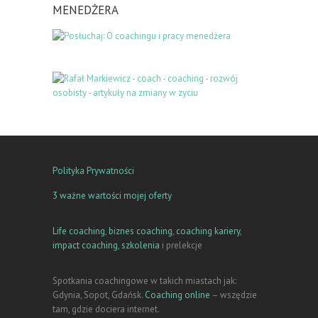
MENEDŻERA
Polityka Prywatności
3 ważne wartości mojej oferty
Life coaching
,
biznes coaching
,
coaching kariery
,
impact coaching
,
szkolenia
i prelekcje
Spotkania coachingowe w takich miastach jak:
Gdynia, Sopot, Gdańsk.
Coaching online
– wszędzie
tam, gdzie dociera internet.