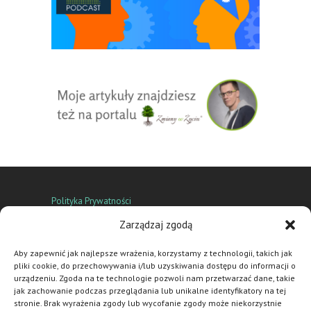
Polityka Prywatności
Zarządzaj zgodą
3 ważne wartości mojej oferty
Aby zapewnić jak najlepsze wrażenia, korzystamy z technologii, takich jak
Life coaching
,
biznes coaching
,
coaching kariery
,
pliki cookie, do przechowywania i/lub uzyskiwania dostępu do informacji o
impact coaching
,
szkolenia
i prelekcje
urządzeniu. Zgoda na te technologie pozwoli nam przetwarzać dane, takie
jak zachowanie podczas przeglądania lub unikalne identyfikatory na tej
stronie. Brak wyrażenia zgody lub wycofanie zgody może niekorzystnie
Spotkania coachingowe w takich miastach jak: