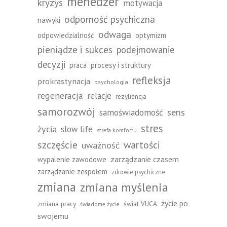
menedżer
kryzys
motywacja
odporność psychiczna
nawyki
odwaga
odpowiedzialność
optymizm
pieniądze i sukces
podejmowanie
decyzji
praca
procesy i struktury
refleksja
prokrastynacja
psychologia
regeneracja
relacje
rezyliencja
samorozwój
sens
samoświadomość
stres
życia
slow life
strefa komfortu
szczęście
wartości
uważność
zarządzanie czasem
wypalenie zawodowe
zarządzanie zespołem
zdrowie psychiczne
zmiana
zmiana myślenia
życie po
zmiana pracy
świat VUCA
świadome życie
swojemu