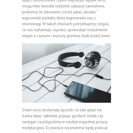
spięci, zestresowani i pełni niepokoju. Wpływ na to
mogą mieć kwestie rodzinne, sytuacje zawodowe,
problemy ze zdrowiem czy też jakaś „światła”
wypowiedź polityka, który wyprowadzi nas z
równowagi. W takich chwilach potrzebujemy czegoś,
co nas wyhamuje, uspokoi, spowoduje rozluźnienie
mięśni a czasami i wyciszy gonitwę myśli przed snem.
Znam na to doskonały sposób i to taki gdzie nie
trzeba łykać tabletek, popijać gorzkich ziółek czy
zastygać na półgodziny w niezbyt wygodnej pozycji
medytacyjnej. Oczywiście niezmiennie będę polecał