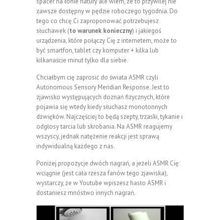
spacer na łonie natury ale wiem, że to przywilej nie
zawsze dostępny w pędzie roboczego tygodnia. Do
tego co chcę Ci zaproponować potrzebujesz
słuchawek (
to warunek konieczny
) i jakiegoś
urządzenia, które połączy Cię z internetem, może to
być smartfon, tablet czy komputer + kilka lub
kilkanaście minut tylko dla siebie.
Chciałbym cię zaprosić do świata ASMR czyli
Autonomous Sensory Meridian Response. Jest to
zjawisko występujących doznań fizycznych, które
pojawia się wtedy kiedy słuchasz monotonnych
dźwięków. Najczęściej to będą szepty, trzaski, tykanie i
odgłosy tarcia lub skrobania. Na ASMR reagujemy
wszyscy, jednak natężenie reakcji jest sprawą
indywidualną każdego z nas.
Poniżej propozycje dwóch nagrań, a jeżeli ASMR Cię
wciągnie (jest cała rzesza fanów tego zjawiska),
wystarczy, że w Youtube wpiszesz hasło ASMR i
dostaniesz mnóstwo innych nagrań.