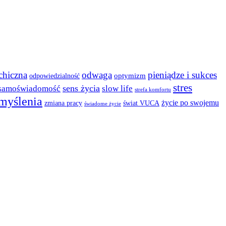
chiczna
odwaga
pieniądze i sukces
odpowiedzialność
optymizm
stres
samoświadomość
sens życia
slow life
strefa komfortu
myślenia
życie po swojemu
zmiana pracy
świat VUCA
świadome życie