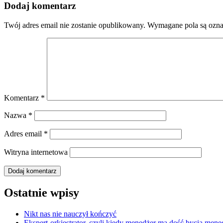
Dodaj komentarz
Twój adres email nie zostanie opublikowany.
Wymagane pola są ozn
Komentarz
*
Nazwa
*
Adres email
*
Witryna internetowa
Ostatnie wpisy
Nikt nas nie nauczył kończyć
Ekspert-orkiestrator, czyli kiedy menedżer ma dość bycia men