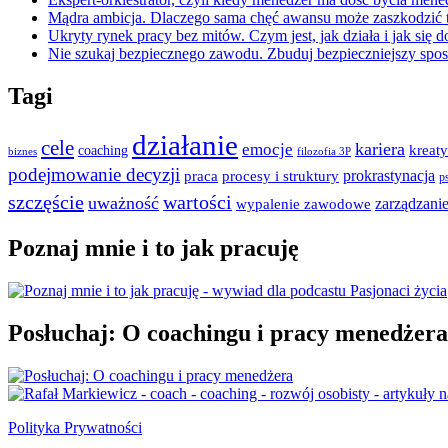
Mądra ambicja. Dlaczego sama chęć awansu może zaszkodzić t
Ukryty rynek pracy bez mitów. Czym jest, jak działa i jak się 
Nie szukaj bezpiecznego zawodu. Zbuduj bezpieczniejszy spo
Tagi
działanie
cele
emocje
kariera
coaching
kreat
biznes
filozofia 3P
podejmowanie decyzji
prokrastynacja
praca
procesy i struktury
p
szczęście
wartości
uważność
zarządzani
wypalenie zawodowe
Poznaj mnie i to jak pracuję
Posłuchaj: O coachingu i pracy menedżera
Polityka Prywatności