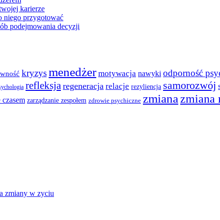
wojej karierze
do niego przygotować
sób podejmowania decyzji
menedżer
kryzys
odporność psy
motywacja
nawyki
ywność
samorozwój
refleksja
regeneracja
relacje
rezyliencja
sychologia
zmiana
zmiana 
e czasem
zarządzanie zespołem
zdrowie psychiczne